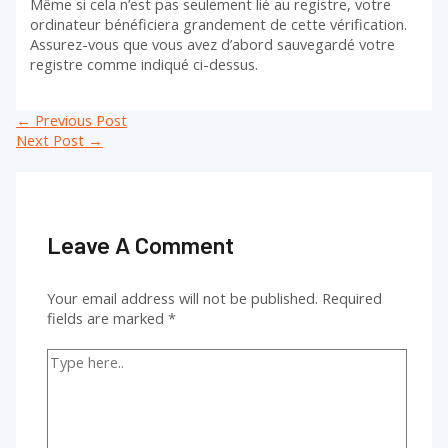
Même si cela n’est pas seulement lié au registre, votre
ordinateur bénéficiera grandement de cette vérification.
Assurez-vous que vous avez d’abord sauvegardé votre
registre comme indiqué ci-dessus.
Post
←
Previous Post
navigation
Next Post
→
Leave A Comment
Your email address will not be published.
Required
fields are marked
*
Type
here..